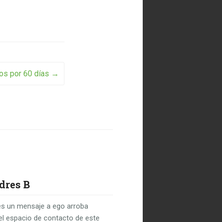
ios por 60 días
→
dres B
s un mensaje a ego arroba
el espacio de contacto de este