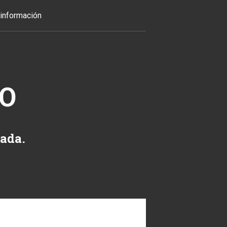
información
TO
zada.