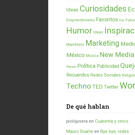
Curiosidades
Ec
Ideas
Favoritos
Emprendimiento
Futur
Fon
Humor
Inspirac
Ideas
Marketing
Medi
Manifesto
New Media
México
Música
Quej
Política
Publicidad
Poesía
Recuerdos
Redes Sociales
Religió
Wor
Techno
TED
Twitter
De qué hablan
piolojuvera
en
Cuarenta y cinco
Mauro Duarte
en
Bye bye, redes