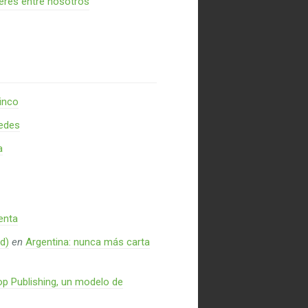
res entre nosotros
inco
redes
a
enta
d)
en
Argentina: nunca más carta
p Publishing, un modelo de