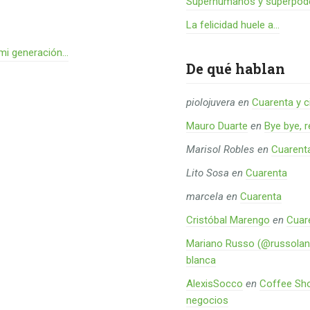
Superhumanos y superpode
La felicidad huele a...
 mi generación…
De qué hablan
piolojuvera
en
Cuarenta y c
Mauro Duarte
en
Bye bye, 
Marisol Robles
en
Cuarent
Lito Sosa
en
Cuarenta
marcela
en
Cuarenta
Cristóbal Marengo
en
Cuar
Mariano Russo (@russolan
blanca
AlexisSocco
en
Coffee Sho
negocios