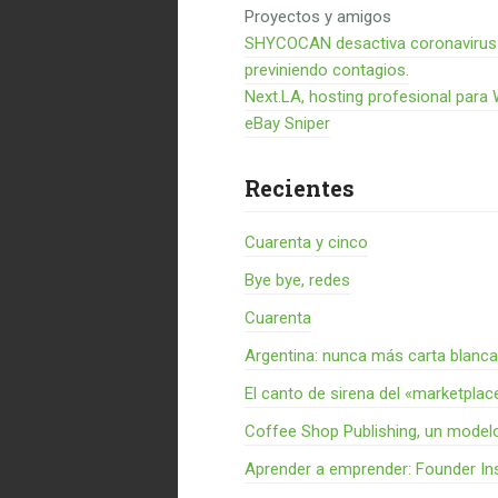
Proyectos y amigos
SHYCOCAN desactiva coronavirus en
previniendo contagios.
Next.LA, hosting profesional para
eBay Sniper
Recientes
Cuarenta y cinco
Bye bye, redes
Cuarenta
Argentina: nunca más carta blanca
El canto de sirena del «marketplac
Coffee Shop Publishing, un model
Aprender a emprender: Founder Ins