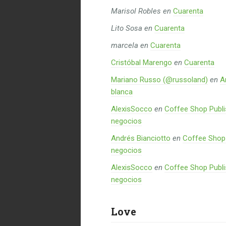
Marisol Robles
en
Cuarenta
Lito Sosa
en
Cuarenta
marcela
en
Cuarenta
Cristóbal Marengo
en
Cuarenta
Mariano Russo (@russoland)
en
A
blanca
AlexisSocco
en
Coffee Shop Publi
negocios
Andrés Bianciotto
en
Coffee Shop 
negocios
AlexisSocco
en
Coffee Shop Publi
negocios
Love