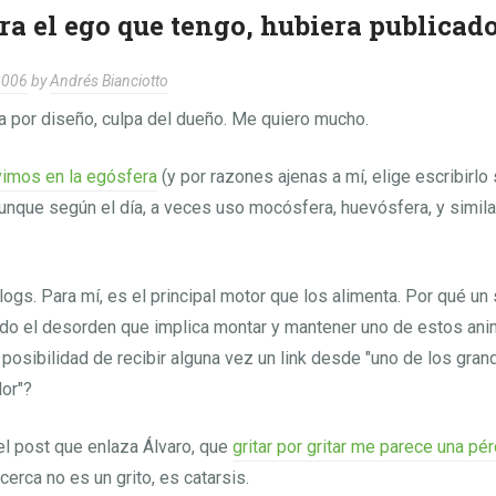
ra el ego que tengo, hubiera publicad
2006
by
Andrés Bianciotto
a por diseño, culpa del dueño. Me quiero mucho.
vimos en la egósfera
(y por razones ajenas a mí, elige escribirlo
aunque según el día, a veces uso mocósfera, huevósfera, y simil
blogs. Para mí, es el principal motor que los alimenta. Por qué un
do el desorden que implica montar y mantener uno de estos anim
l posibilidad de recibir alguna vez un link desde "uno de los gran
or"?
el post que enlaza Álvaro, que
gritar por gritar me parece una pé
cerca no es un grito, es catarsis.