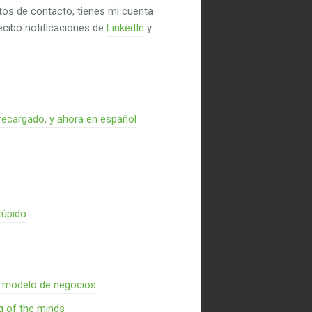
untos de contacto, tienes mi cuenta
recibo notificaciones de
LinkedIn
y
recargado, y ahora en español
túpido
n modelo de negocios
g of the minds