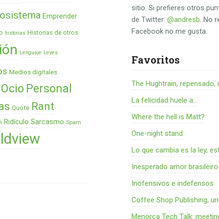
sitio. Si prefieres otros p
osistema
Emprender
de Twitter:
@andresb
. No 
Facebook no me gusta.
o
Historias de otros
historias
ión
Lenguaje
Leyes
Favoritos
os
Medios digitales
The Hughtrain, repensado, 
Ocio
Personal
La felicidad huele a...
as
Rant
Quote
Where the hell is Matt?
Ridículo
Sarcasmo
n
Spam
One-night stand
ldview
Lo que cambia es la ley, es
Inesperado amor brasileiro
Inofensivos e indefensos
Coffee Shop Publishing, u
Menorca Tech Talk: meetin