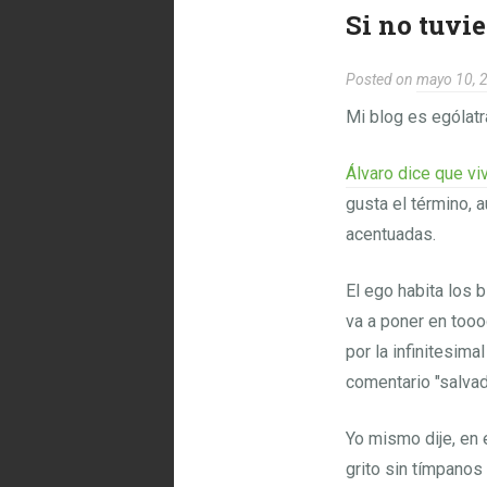
Si no tuvie
Posted on
mayo 10, 
Mi blog es ególatr
Álvaro dice que vi
gusta el término, 
acentuadas.
El ego habita los 
va a poner en tooo
por la infinitesima
comentario "salvad
Yo mismo dije, en 
grito sin tímpanos 