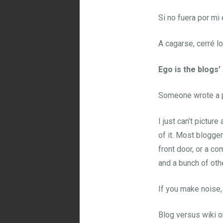
Si no fuera por mi
A cagarse, cerré l
Ego is the blogs’
Someone wrote a p
I just can’t pictur
of it. Most blogger
front door, or a co
and a bunch of oth
If you make noise,
Blog versus wiki or