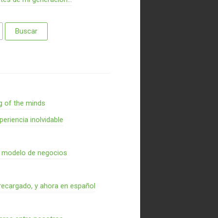
g of the minds
periencia inolvidable
n modelo de negocios
recargado, y ahora en español