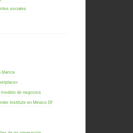
entes sociales
a blanca
rketplace»
n modelo de negocios
nder Institute en México DF
ntes de mi generación…