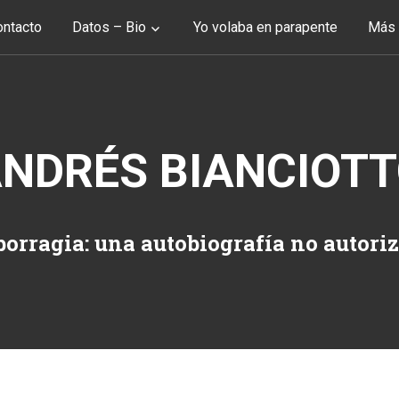
ntacto
Datos – Bio
Yo volaba en parapente
Más 
NDRÉS BIANCIOT
orragia: una autobiografía no autori