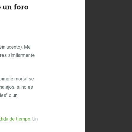
o un foro
 sin acento). Me
ares similarmente
 simple mortal se
alejos, si no es
des" o un
rdida de tiempo
. Un