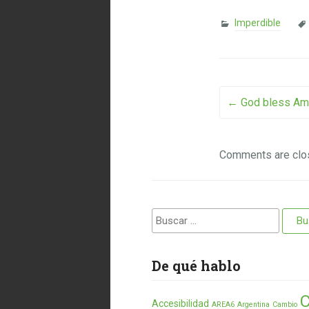
Imperdible
Post na
←
God bless Am
Comments are clo
Buscar:
De qué hablo
C
Accesibilidad
AREA6
Argentina
Cambio