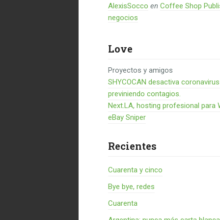
AlexisSocco
en
Coffee Shop Publi
negocios
Love
Proyectos y amigos
SHYCOCAN desactiva coronavirus en
previniendo contagios.
Next.LA, hosting profesional para
eBay Sniper
Recientes
Cuarenta y cinco
Bye bye, redes
Cuarenta