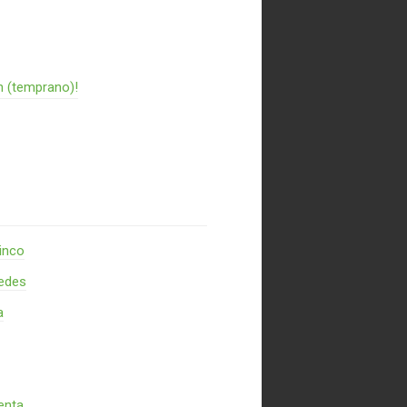
n (temprano)!
inco
redes
a
enta