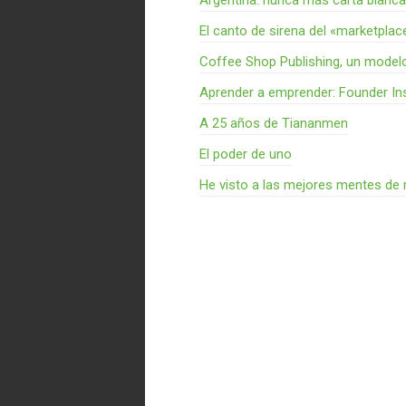
Argentina: nunca más carta blanca
El canto de sirena del «marketplac
Coffee Shop Publishing, un model
Aprender a emprender: Founder Ins
A 25 años de Tiananmen
El poder de uno
He visto a las mejores mentes de