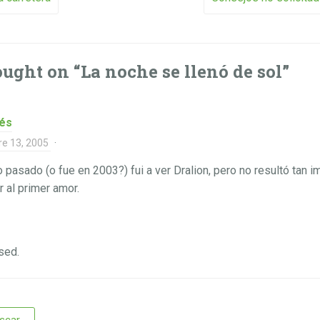
vigation
ught on “
La noche se llenó de sol
”
és
re 13, 2005
·
o pasado (o fue en 2003?) fui a ver Dralion, pero no resultó tan
r al primer amor.
sed.