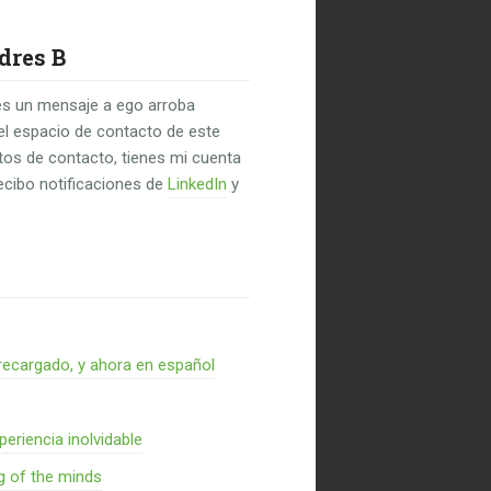
dres B
s un mensaje a ego arroba
el espacio de contacto de este
untos de contacto, tienes mi cuenta
recibo notificaciones de
LinkedIn
y
recargado, y ahora en español
periencia inolvidable
g of the minds