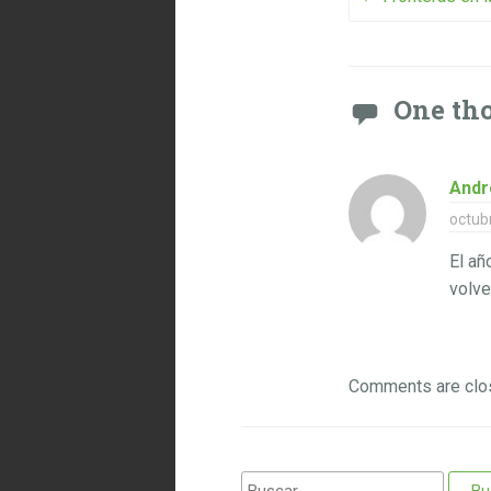
Post na
One tho
Andr
octub
El añ
volve
Comments are clo
Buscar: