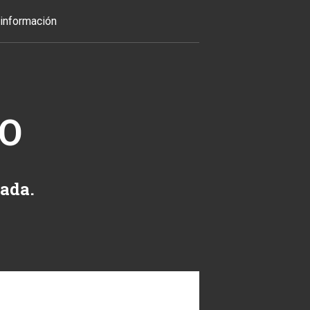
información
TO
zada.