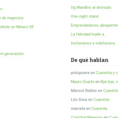
Og Mandino al desnudo
e»
One-night stand
o de negocios
Emprendedores, ¡despierte
titute en México DF
La felicidad huele a...
Inofensivos e indefensos
 mi generación…
De qué hablan
piolojuvera
en
Cuarenta y c
Mauro Duarte
en
Bye bye, 
Marisol Robles
en
Cuarent
Lito Sosa
en
Cuarenta
marcela
en
Cuarenta
Cristóbal Marengo
en
Cuar