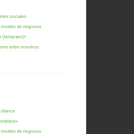
entes sociales
n modelo de negocios
n (temprano)!
res entre nosotros
a blanca
rketplace»
n modelo de negocios