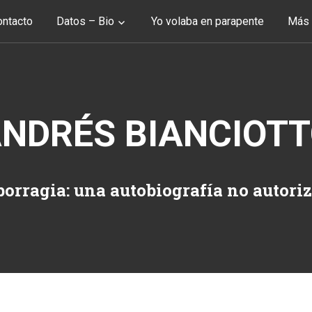
ntacto
Datos – Bio
Yo volaba en parapente
Más 
NDRÉS BIANCIOT
orragia: una autobiografía no autori