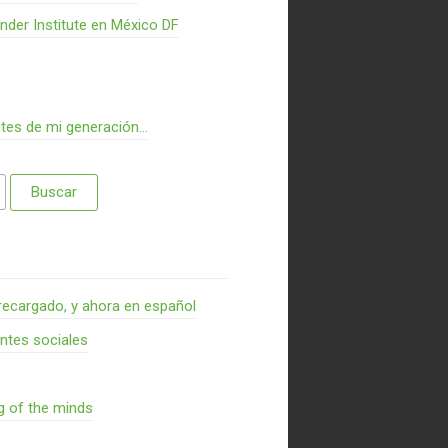
nder Institute en México DF
ntes de mi generación…
recargado, y ahora en español
entes sociales
g of the minds