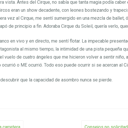
ra vista. Antes del Cirque, no sabía que tanta magia podía caber 
ircos eran un show decadente, con leones bostezando y trapeci
era vez al Cirque, me sentí sumergido en una mezcla de ballet, 
pó de principio a fin. Adoraba Cirque du Soleil, quería verlo, querí
banco en vivo y en directo, me sentí flotar. La impecable presenta
otagonista al mismo tiempo; la intimidad de una pista pequeña q
, el vuelo de cuatro ángeles que me hicieron volver a sentir niño,
 ocurrió o ME ocurrió. Todo eso puede ocurrir si se acercan al Ci
 descubrir que la capacidad de asombro nunca se pierde.
a carretera
Consejos no solicitad