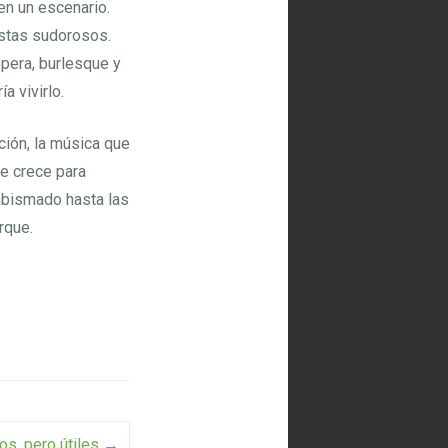
en un escenario.
stas sudorosos.
ópera, burlesque y
a vivirlo.
ción, la música que
ue crece para
 abismado hasta las
rque.
os, pero útiles
→