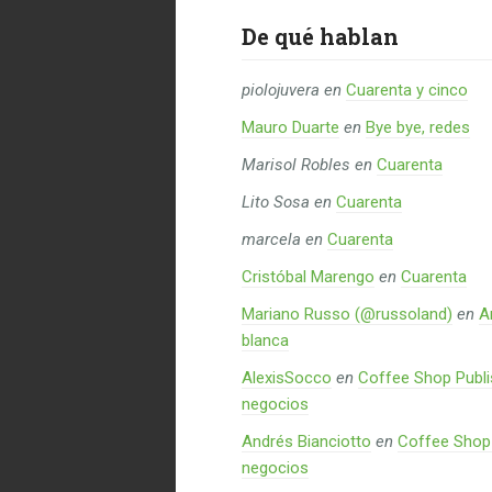
De qué hablan
piolojuvera
en
Cuarenta y cinco
Mauro Duarte
en
Bye bye, redes
Marisol Robles
en
Cuarenta
Lito Sosa
en
Cuarenta
marcela
en
Cuarenta
Cristóbal Marengo
en
Cuarenta
Mariano Russo (@russoland)
en
A
blanca
AlexisSocco
en
Coffee Shop Publi
negocios
Andrés Bianciotto
en
Coffee Shop 
negocios