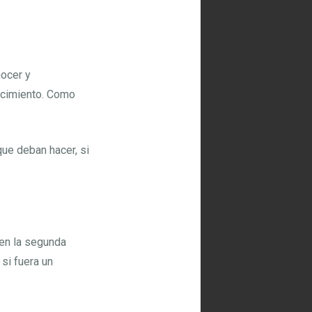
nocer y
ecimiento. Como
que deban hacer, si
 en la segunda
si fuera un