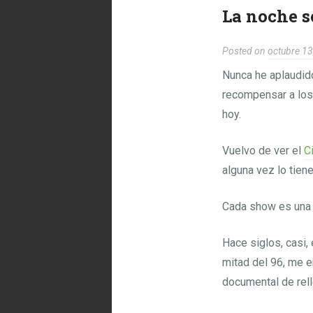
La noche se
Posted on
octubre 13
Nunca he aplaudido
recompensar a los
hoy.
Vuelvo de ver el
C
alguna vez lo tiene
Cada show es una e
Hace siglos, casi
mitad del 96, me e
documental de rel