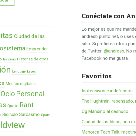
Conéctate con An
Lo mejor es que me mande
itas
Ciudad de las
andresb punto net, o uses 
sitio. Si prefieres otros p
osistema
Emprender
de Twitter:
@andresb
. No 
Facebook no me gusta.
o
Historias de otros
historias
ión
Lenguaje
Leyes
Favoritos
os
Medios digitales
Inofensivos e indefensos
Ocio
Personal
The Hughtrain, repensado, 
as
Rant
Quote
Og Mandino al desnudo
Ridículo
Sarcasmo
n
Spam
Ciudad de las Ideas, una ex
ldview
Menorca Tech Talk: meetin