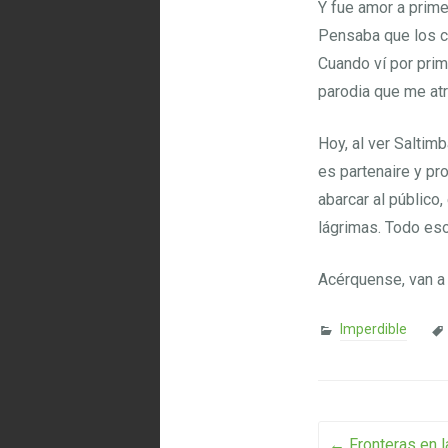
Y fue amor a prime
Pensaba que los c
Cuando ví por prim
parodia que me atra
Hoy, al ver Saltim
es partenaire y pr
abarcar al público
lágrimas. Todo eso
Acérquense, van a
Imperdible
←
Fronteras en l