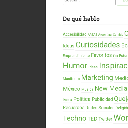
De qué hablo
C
Accesibilidad
AREA6
Argentina
Cambio
Curiosidades
Ec
Ideas
Favoritos
Emprendimiento
Futur
Fon
Humor
Inspirac
Ideas
Marketing
Medi
Manifesto
New Media
México
Música
Quej
Política
Publicidad
Poesía
Recuerdos
Redes Sociales
Religió
Wor
Techno
TED
Twitter