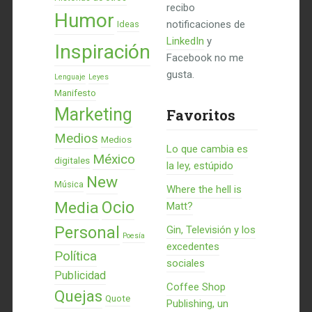
recibo
Humor
notificaciones de
Ideas
LinkedIn
y
Inspiración
Facebook no me
gusta.
Lenguaje
Leyes
Manifesto
Marketing
Favoritos
Medios
Medios
Lo que cambia es
México
digitales
la ley, estúpido
New
Música
Where the hell is
Ocio
Media
Matt?
Personal
Gin, Televisión y los
Poesía
excedentes
Política
sociales
Publicidad
Coffee Shop
Quejas
Quote
Publishing, un