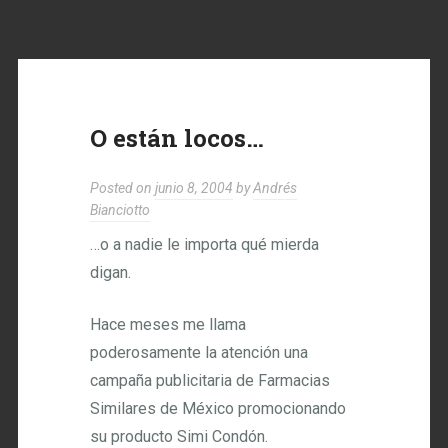
O están locos…
Posted on
junio 8, 2004
by
Andrés
Bianciotto
…o a nadie le importa qué mierda
digan.
Hace meses me llama
poderosamente la atención una
campaña publicitaria de Farmacias
Similares de México promocionando
su producto Simi Condón.