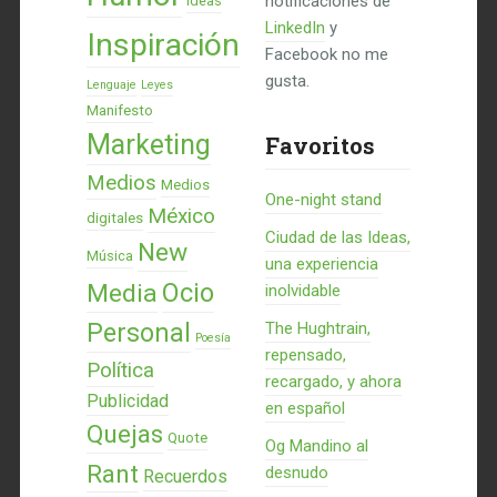
notificaciones de
Ideas
LinkedIn
y
Inspiración
Facebook no me
gusta.
Lenguaje
Leyes
Manifesto
Marketing
Favoritos
Medios
Medios
One-night stand
México
digitales
Ciudad de las Ideas,
New
Música
una experiencia
Ocio
Media
inolvidable
Personal
The Hughtrain,
Poesía
repensado,
Política
recargado, y ahora
Publicidad
en español
Quejas
Quote
Og Mandino al
Rant
desnudo
Recuerdos