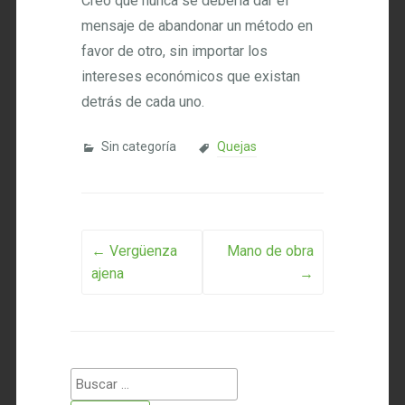
Creo que nunca se debería dar el
mensaje de abandonar un método en
favor de otro, sin importar los
intereses económicos que existan
detrás de cada uno.
Sin categoría
Quejas
Post navigation
←
Vergüenza
Mano de obra
ajena
→
Buscar: